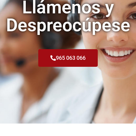
Llámenos y
Despreocúpese
965 063 066