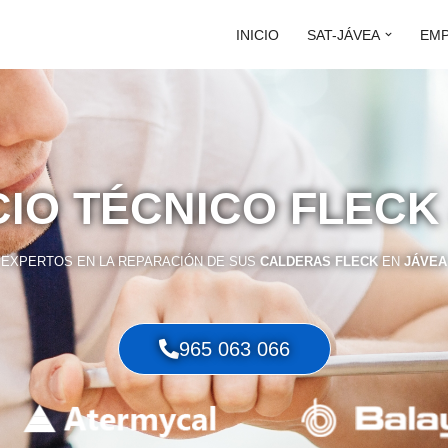
INICIO
SAT-JÁVEA
EM
CIO TÉCNICO FLECK
EXPERTOS EN LA REPARACIÓN DE SUS
CALDERAS FLECK
EN
JÁVEA
965 063 066