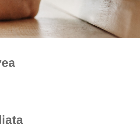
vea
ata​​